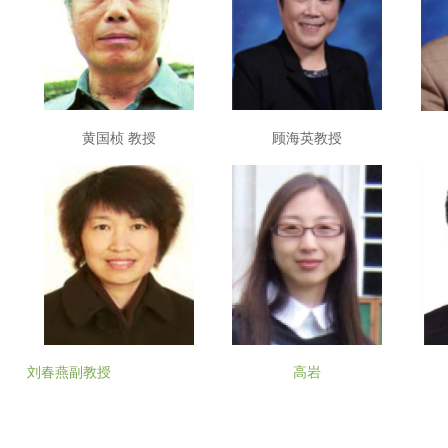
黄国桢 教授
顾海英教授
刘春燕副教授
高岩