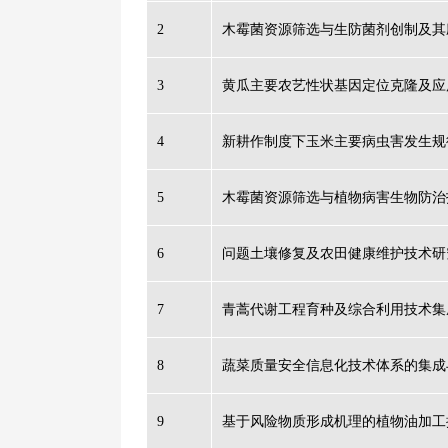
2
木霉菌资源筛选与生防菌剂创制及其
3
黄瓜主要农艺性状基因定位克隆及应
4
新耕作制度下玉米主要病虫害发生规
5
木霉菌资源筛选与植物病害生物防治
6
问题土壤修复及农田健康维护技术研
7
青蒿代谢工程育种及综合利用技术集
8
蔬菜质量安全信息化技术体系的集成
9
基于风险物质形成机理的植物油加工