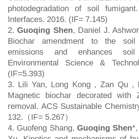
photodegradation of soil fumigan
Interfaces. 2016. (IF= 7.145)
2.
Guoqing Shen
, Daniel J. Ashwor
Biochar amendment to the soil 
emissions and enhances soil 
Environmental Science & Techno
(IF=5.393)
3. Lili Yan, Long Kong , Zan Qu , 
Magnetic biochar decorated with Z
removal. ACS Sustainable Chemistry
132.（IF= 5.267）
4. Guofeng Shang,
Guoqing Shen
*
Xu. Kinetics and mechanisms of hyd