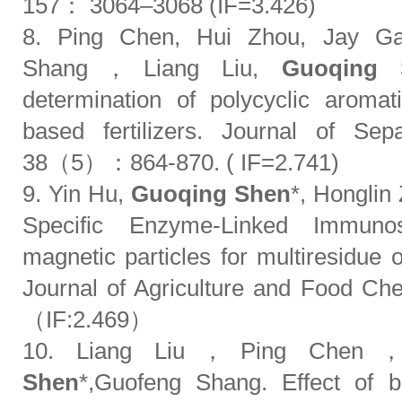
157： 3064–3068 (IF=3.426)
8. Ping Chen, Hui Zhou, Jay Ga
Shang，Liang Liu,
Guoqing 
determination of polycyclic aromat
based fertilizers. Journal of 
38（5）：864-870. ( IF=2.741)
9. Yin Hu,
Guoqing Shen
*, Honglin
Specific Enzyme-Linked Immun
magnetic particles for multiresidue
Journal of Agriculture and Food C
（IF:2.469）
10. Liang Liu，Ping Chen，
Shen
*,Guofeng Shang. Effect of