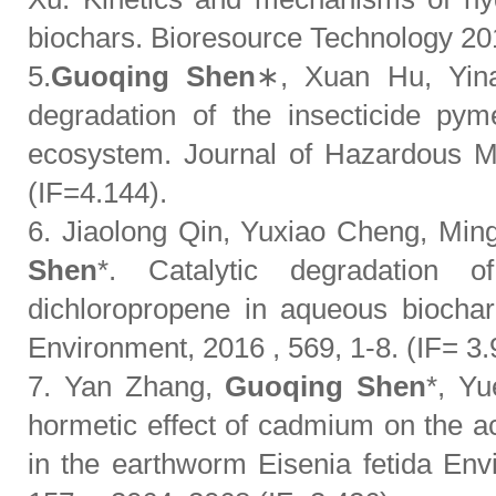
biochars. Bioresource Technology 2
5.
Guoqing Shen
∗, Xuan Hu, Yina
degradation of the insecticide pyme
ecosystem. Journal of Hazardous M
(IF=4.144).
6. Jiaolong Qin, Yuxiao Cheng, Ming
Shen
*. Catalytic degradation o
dichloropropene in aqueous biochar 
Environment, 2016 , 569, 1-8. (IF= 3.
7. Yan Zhang,
Guoqing Shen
*, Y
hormetic effect of cadmium on the ac
in the earthworm Eisenia fetida En